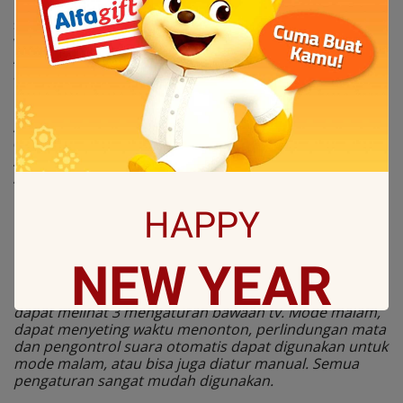
mode malam sehingga pencahayaan dapat lebih
sesuai.Di waktu yang sama, anda juga bisa menyeting
waktu menunton anda sesuai dengan kebiasaan anda.
Anda juga bisa menyeting waktu menonton untuk anak
anda untuk menumbuhkan kebiasaan menonton yang
benar.
Eye Protection/Perlindungan mata:
Agloritma berbasis chip dapat mendeteksi kecerahan tv
dan secara cerdas dapat menyesuaikan lampu latar.
Auto Volume Control/ Pengontrol suara otomatis
Adanya pengontrol suata otomatis yang dapat
menyesuaikan volume suara untuk mencegah
perubahan volume suara yang mendadak.
HAPPY
Demonstasi：
NEW
YEAR
Dengan menggunakan platform kesehatan, pengguna
dapat melihat 3 mengaturan bawaan tv. Mode malam,
dapat menyeting waktu menonton, perlindungan mata
dan pengontrol suara otomatis dapat digunakan untuk
May all sorrows are washed away by God
mode malam, atau bisa juga diatur manual. Semua
and you
pengaturan sangat mudah digunakan.
get showered with the best blessings! We