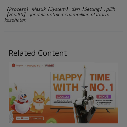
wish you
【Process】 Masuk【System】 dari【Setting】, pilih
stay safe and free from Covid-19.
【Health】 jendela untuk menampilkan platform
kesehatan.
Related Content