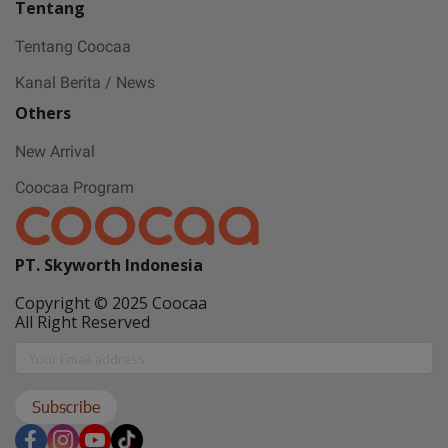
Tentang
May all sorrows are washed away by God
Tentang Coocaa
and you
get showered with the best blessings! We
Kanal Berita / News
wish you
Others
stay safe and free from Covid-19.
New Arrival
Coocaa Program
PT. Skyworth Indonesia
Copyright © 2025 Coocaa
All Right Reserved
Subscribe