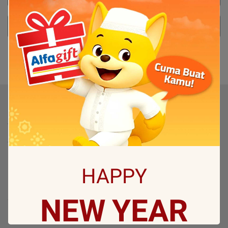
Dapat membayar melalui apa?
1
Produk
TV
TV By Size
Flash Sale
HAPPY
Bantuan
NEW
YEAR
Servis & Perbaikan
FAQ