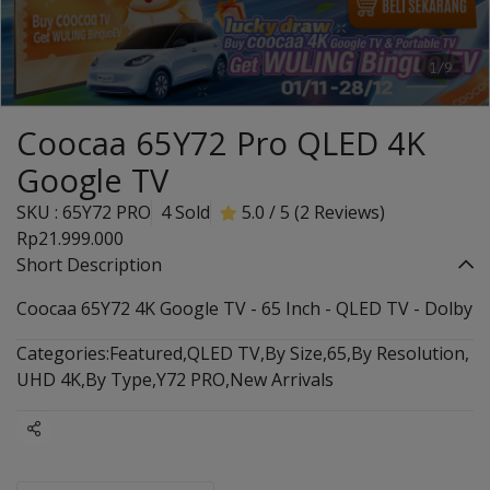
1/9
Coocaa 65Y72 Pro QLED 4K
Google TV
SKU : 65Y72 PRO
4 Sold
5.0 / 5 (2 Reviews)
Rp21.999.000
Short Description
Coocaa 65Y72 4K Google TV - 65 Inch - QLED TV - Dolby
Categories:
Featured
,
QLED TV
,
By Size
,
65
,
By Resolution
,
UHD 4K
,
By Type
,
Y72 PRO
,
New Arrivals
Share