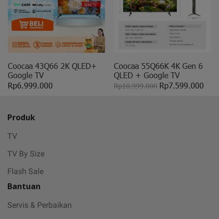
Coocaa 43Q66 2K QLED+
Coocaa 55Q66K 4K Gen 6
Google TV
QLED + Google TV
Rp6.999.000
Rp7.599.000
Rp10.999.000
Produk
TV
TV By Size
Flash Sale
Bantuan
Servis & Perbaikan