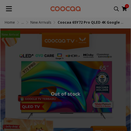
0
Home
...
New Arrivals
Coocaa 65Y72 Pro QLED 4K Google TV
New Arrival
Out of stock