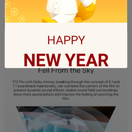
HAPPY
NEW
YEAR
May all sorrows are washed away by God
and you
get showered with the best blessings! We
wish you
stay safe and free from Covid-19.