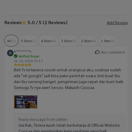
Reviews
5.0 / 5 (2 Reviews)
Add Review
All
(2)
5 Stars
(2)
4 Stars
(0)
3 Stars
(0)
2 Stars
(0)
1 Star
(0)
N*********h
Like comment
Verified Buyer
26 Jul 2024 15:13
Beli Tv ini karena cocok untuk orangtua aku, soalnya sudah
ada "ok google" jadi bisa pake perintah suara. beli buat ibu
dan ibu seneng banget. pengiriman juga cepat dan kurir baik.
Semoga Tv nya awet teruss. Makasih Coocaa
Reply message from admin:
Hai Kak, Terima kasih telah berbelanja di Official Website
Coocaa dan memberikan kami penilaian yang baik.