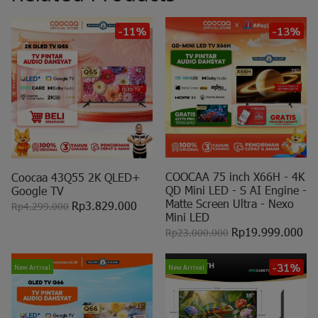
-11%
-13%
COOCAA 75 inch X66H - 4K
Coocaa 43Q55 2K QLED+
QD Mini LED - S AI Engine -
Google TV
Matte Screen Ultra - Nexo
Rp3.829.000
Rp4.299.000
Mini LED
Rp19.999.000
Rp23.000.000
-31%
New Arrival
New Arrival