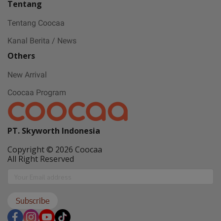
Tentang
Gift with no 1
Tentang Coocaa
Kanal Berita / News
Others
Ramadan ini bakal makin seru karena
Coocaa & Alfagift siap kasih promo,
New Arrival
challenge, dan kejutan hadiah buat kamu
Coocaa Program
PT. Skyworth Indonesia
Copyright © 2026 Coocaa
All Right Reserved
Subscribe