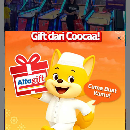
Coocaa Indonesia Bagi-Bagi THR TV 86 Inch dan
Ratusan Juta Rupiah di Timezone
JAKARTA Coocaa sebagai brand TV no. 1 di Indonesia berkolaborasi
dengan Timezone Indonesia ingin berbagi kebahagiaan serta perasaan
dan pengalaman yang menyenangkan untuk masyarakat melalui event
Super Fun Ramadan with Super No. 1 at Timezone.
9 Jul 2024
TV