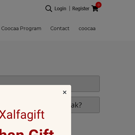
0
Login
Register
Coocaa Program
Contact
coocaa
uk yang diterima rusak?
alfagift