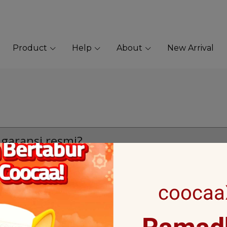
Product
Help
About
New Arrival
garansi resmi?
alian dan pengembalian dana jika prod
coocaaX
1