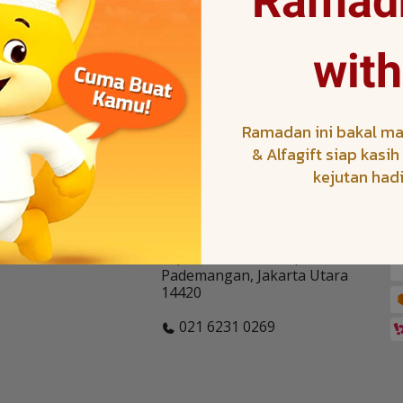
Ramadh
with
Tentang
baikan
Tentang Coocaa
Kanal Berita / News
Ramadan ini bakal ma
& Alfagift siap kasi
kejutan had
Head Office
O
Rukan Mangga Dua Square, Blok
C No. 5-6, Jl Gunung Sahari No.
01, Kelurahan Ancol, Kecamatan
Pademangan, Jakarta Utara
14420
021 6231 0269