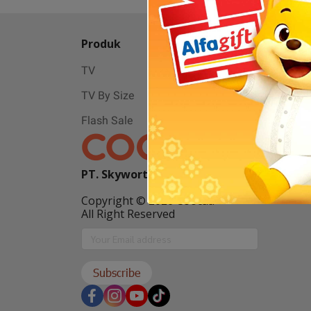
Produk
Bantuan
TV
Servis & Per
TV By Size
FAQ
Flash Sale
PT. Skyworth Indonesia
Copyright © 2026 Coocaa
All Right Reserved
Subscribe