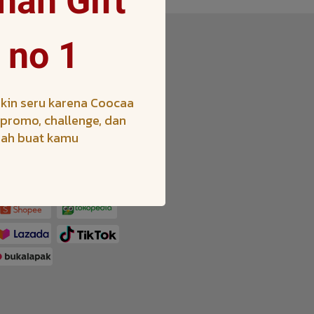
an Gift
 no 1
Others
New Arrival
Coocaa Program
kin seru karena Coocaa
h promo, challenge, dan
iah buat kamu
nline Store