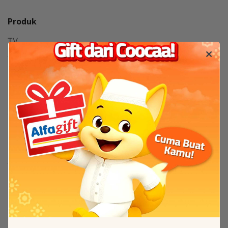
Produk
TV
TV By Size
Flash Sale
Bantuan
Servis & Perbaikan
FAQ
Tentang
Tentang Coocaa
Kanal Berita / News
Others
New Arrival