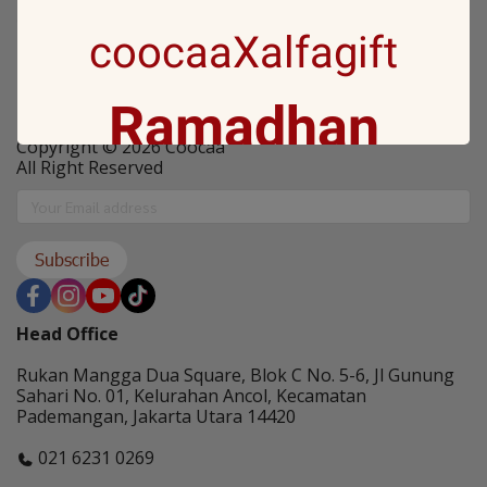
Coocaa Program
coocaaXalfagift
PT. Skyworth Indonesia
Ramadhan
Copyright © 2026 Coocaa
All Right Reserved
Gift with no 1
Subscribe
Ramadan ini bakal makin seru karena
Coocaa & Alfagift siap kasih promo,
Head Office
challenge, dan kejutan hadiah buat kamu
Rukan Mangga Dua Square, Blok C No. 5-6, Jl Gunung
Sahari No. 01, Kelurahan Ancol, Kecamatan
Pademangan, Jakarta Utara 14420
021 6231 0269