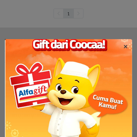
1
Produk
TV
TV By Size
Flash Sale
Bantuan
Servis & Perbaikan
FAQ
Tentang
Tentang Coocaa