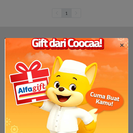
1
Produk
TV
TV By Size
Flash Sale
Bantuan
Servis & Perbaikan
FAQ
Tentang
Tentang Coocaa