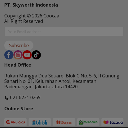
PT. Skyworth Indonesia
Coocaa & Alfagift siap kasih promo,
challenge, dan kejutan hadiah buat kamu
Copyright © 2026 Coocaa
All Right Reserved
Subscribe
Head Office
Rukan Mangga Dua Square, Blok C No. 5-6, Jl Gunung
Sahari No. 01, Kelurahan Ancol, Kecamatan
Pademangan, Jakarta Utara 14420
021 6231 0269
Online Store