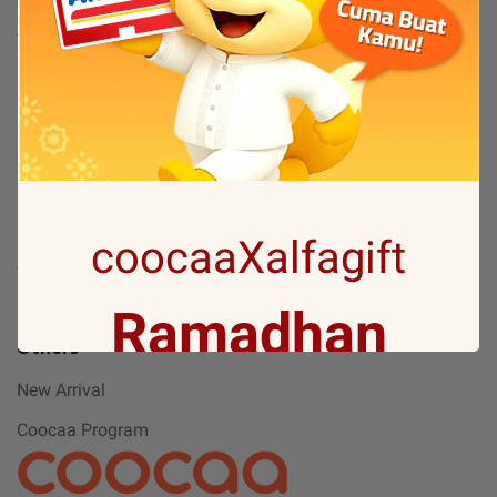
TV
TV By Size
Flash Sale
Bantuan
Servis & Perbaikan
FAQ
Tentang
coocaaXalfagift
Tentang Coocaa
Ramadhan
Kanal Berita / News
Others
New Arrival
Gift with no 1
Coocaa Program
Ramadan ini bakal makin seru karena