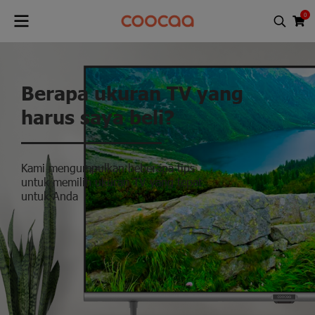
0
Berapa ukuran TV yang
harus saya beli?
Kami mengumpulkan beberapa tips
untuk memilih ukuran TV yang tepat
untuk Anda