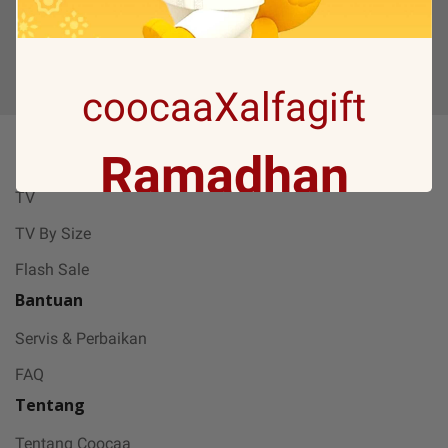
coocaaXalfagift
Ramadhan
Produk
TV
Gift with no 1
TV By Size
Flash Sale
Bantuan
Ramadan ini bakal makin seru karena
Servis & Perbaikan
Coocaa & Alfagift siap kasih promo,
challenge, dan kejutan hadiah buat kamu
FAQ
Tentang
Tentang Coocaa