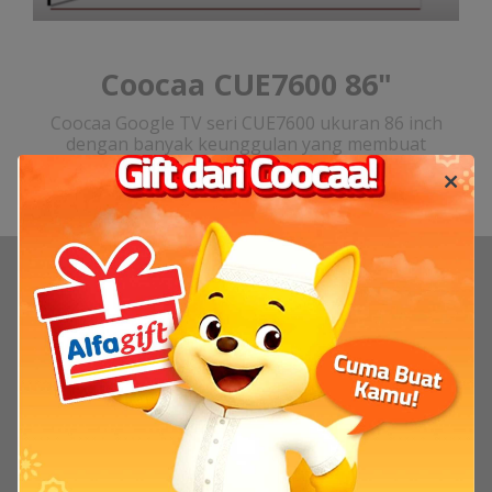
Coocaa CUE7600 86"
Coocaa Google TV seri CUE7600 ukuran 86 inch
dengan banyak keunggulan yang membuat
pengalaman menonton di rumah serasa di bioskop