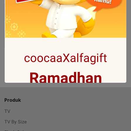
Coocaa 55Y72 Pro QLED 4K Google TV
Rp18.999.000
Coocaa 50Y72 Pro Eco-QLED 4K Google TV
Rp15.999.000
coocaaXalfagift
Ramadhan
1
Gift with no 1
Produk
TV
Ramadan ini bakal makin seru karena
TV By Size
Coocaa & Alfagift siap kasih promo,