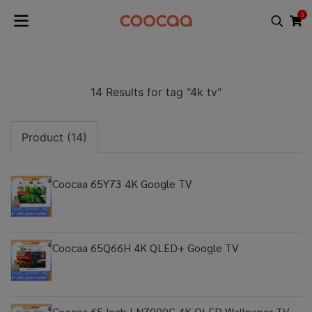
0
14 Results for tag "4k tv"
Product (14)
Coocaa 65Y73 4K Google TV
Coocaa 65Q66H 4K QLED+ Google TV
Coocaa 65 Inch LN7000G 4K QLED Wallpaper TV -