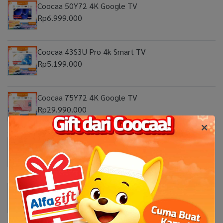
Coocaa 50Y72 4K Google TV
Rp6.999.000
Coocaa 43S3U Pro 4k Smart TV
Rp5.199.000
Coocaa 75Y72 4K Google TV
Rp29.990.000
Coocaa 65Y72 4K Google TV
Rp16.999.000
Coocaa 55S3U Pro 4K Smart TV
Rp7.999.000