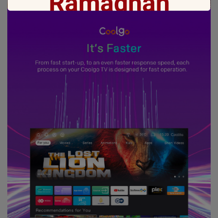
Ramadhan
Gift with no 1
Ramadan ini bakal makin seru karena
Coocaa & Alfagift siap kasih promo,
challenge, dan kejutan hadiah buat kamu