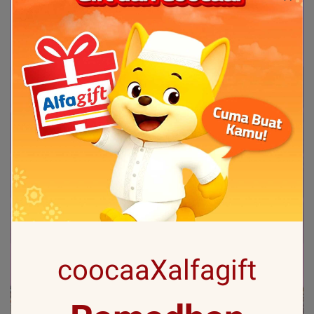
coocaaXalfagift