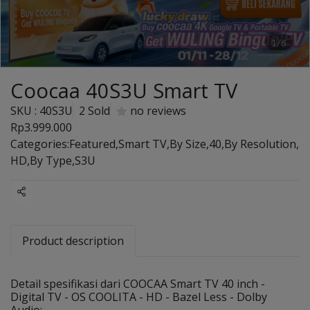
1/6
Coocaa 40S3U Smart TV
SKU : 40S3U
2 Sold
no reviews
Rp3.999.000
Categories:
Featured
,
Smart TV
,
By Size
,
40
,
By Resolution
,
HD
,
By Type
,
S3U
Share
Product description
Detail spesifikasi dari COOCAA Smart TV 40 inch -
Digital TV - OS COOLITA - HD - Bazel Less - Dolby