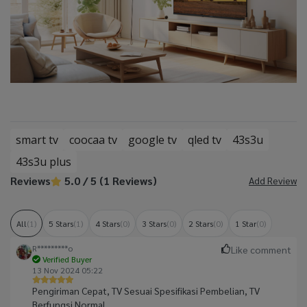
smart tv
coocaa tv
google tv
qled tv
43s3u
43s3u plus
Reviews
5.0 / 5 (1 Reviews)
Add Review
All
(1)
5 Stars
(1)
4 Stars
(0)
3 Stars
(0)
2 Stars
(0)
1 Star
(0)
R*********o
Like comment
Verified Buyer
13 Nov 2024 05:22
Pengiriman Cepat, TV Sesuai Spesifikasi Pembelian, TV
Berfungsi Normal