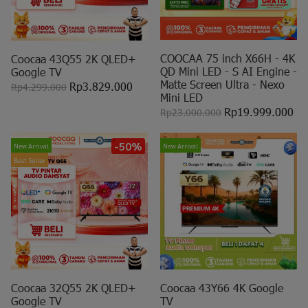
COOCAA 75 inch X66H - 4K
Coocaa 43Q55 2K QLED+
QD Mini LED - S AI Engine -
Google TV
Matte Screen Ultra - Nexo
Rp3.829.000
Rp4.299.000
Mini LED
Rp19.999.000
Rp23.000.000
-50%
New Arrival
New Arrival
Best Seller
Coocaa 32Q55 2K QLED+
Coocaa 43Y66 4K Google
Google TV
TV