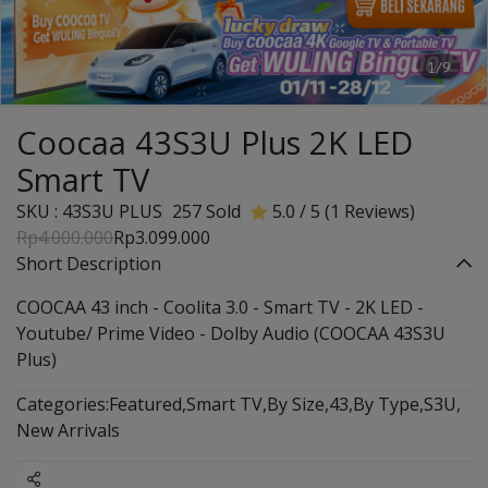
1/9
Coocaa 43S3U Plus 2K LED
Smart TV
SKU : 43S3U PLUS
257 Sold
5.0 / 5 (1 Reviews)
Rp4.000.000
Rp3.099.000
Short Description
COOCAA 43 inch - Coolita 3.0 - Smart TV - 2K LED -
Youtube/ Prime Video - Dolby Audio (COOCAA 43S3U
Plus)
Categories:
Featured
,
Smart TV
,
By Size
,
43
,
By Type
,
S3U
,
New Arrivals