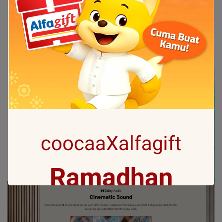
coocaaXalfagift
Ramadhan
Gift with no 1