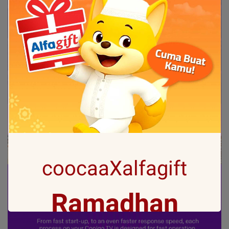
coocaaXalfagift
Ramadhan