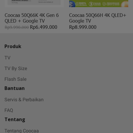
Coocaa 50Q66K 4K Gen 6
Coocaa 50Q66H 4K QLED+
QLED + Google TV
Google TV
Rp6.499.000
Rp8.999.000
Rp9.990.000
Produk
TV
TV By Size
Flash Sale
Bantuan
Servis & Perbaikan
FAQ
Tentang
Tentang Coocaa