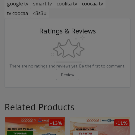
google tv
smart tv
coolita tv
coocaa tv
tv coocaa
43s3u
Ratings & Reviews
There are no ratings and reviews yet. Be the first to comment.
Review
Related Products
-13%
-11%