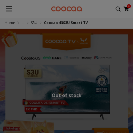
0
Home
...
S3U
Coocaa 43S3U Smart TV
Out of stock