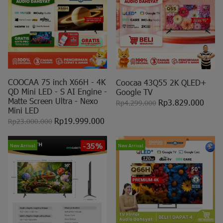
COOCAA 75 inch X66H - 4K
Coocaa 43Q55 2K QLED+
QD Mini LED - S AI Engine -
Google TV
Matte Screen Ultra - Nexo
Rp3.829.000
Rp4.299.000
Mini LED
Rp19.999.000
Rp23.000.000
-35%
New Arrival
New Arrival