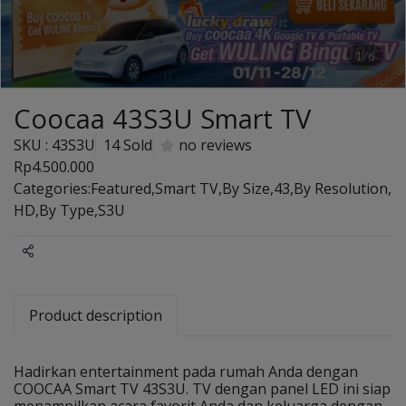
1/6
Coocaa 43S3U Smart TV
SKU : 43S3U
14 Sold
no reviews
Rp4.500.000
Categories:
Featured
,
Smart TV
,
By Size
,
43
,
By Resolution
,
HD
,
By Type
,
S3U
Share
Product description
Hadirkan entertainment pada rumah Anda dengan
COOCAA Smart TV 43S3U. TV dengan panel LED ini siap